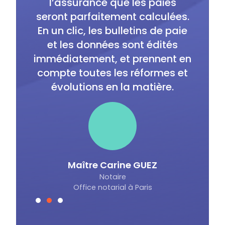
l’assurance que les paies
seront parfaitement calculées.
compr
En un clic, les bulletins de paie
’ai une
On s
et les données sont édités
 point
télé
immédiatement, et prennent en
tiens
temps
compte toutes les réformes et
onse.
évolutions en la matière.
DAN
Ma
Maître Carine GUEZ
Notaire
Office notarial à Paris
Slide 2 of 3.