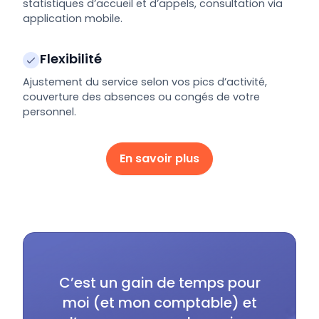
statistiques d’accueil et d’appels, consultation via
application mobile.
Flexibilité
Ajustement du service selon vos pics d’activité,
couverture des absences ou congés de votre
personnel.
En savoir plus
C’est un gain de temps pour
L’in
moi (et mon comptable) et
rap